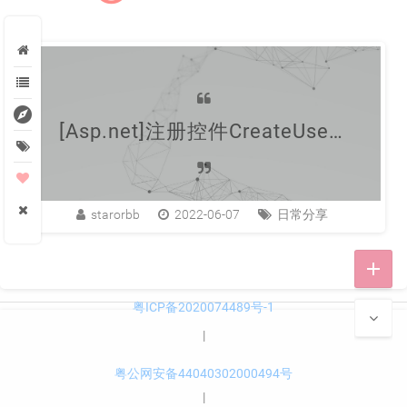
explore
[Asp.net]注册控件CreateUserWizard移除外部表table
starorbb
2022-06-07
日常分享
add
粤ICP备2020074489号-1
|
粤公网安备44040302000494号
|