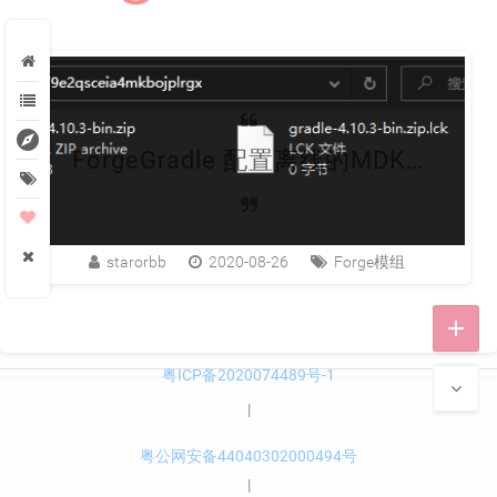
explore
ForgeGradle 配置离线的MDK构建环境
starorbb
2020-08-26
Forge模组
add
粤ICP备2020074489号-1
|
粤公网安备44040302000494号
|